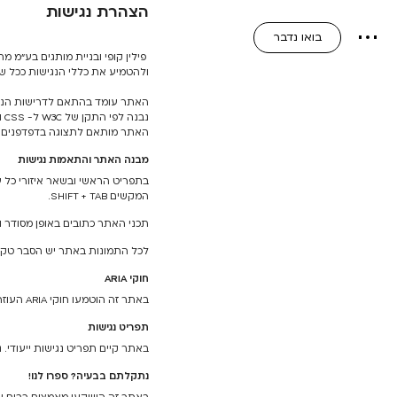
הצהרת נגישות
בואו נדבר
פילין קופי ובניית מותגים בע"מ 
ולהטמיע את כללי הנגישות ככל ש
נבנה לפי התקן של W3C ל- CSS ו-HTML.
האתר מותאם לתצוגה בדפדפנים ה
מבנה האתר והתאמות נגישות
המקשים SHIFT + TAB.
תכני האתר כתובים באופן מסודר ו
לכל התמונות באתר יש הסבר טקסטואל
חוקי ARIA
באתר זה הוטמעו חוקי ARIA העוזרים לפרש את תוכן האתר בצורה מדויקת וטובה יותר, עבור קוראי מסך.
תפריט נגישות
באתר קיים תפריט נגישות ייעודי. 
נתקלתם בבעיה? ספרו לנו!