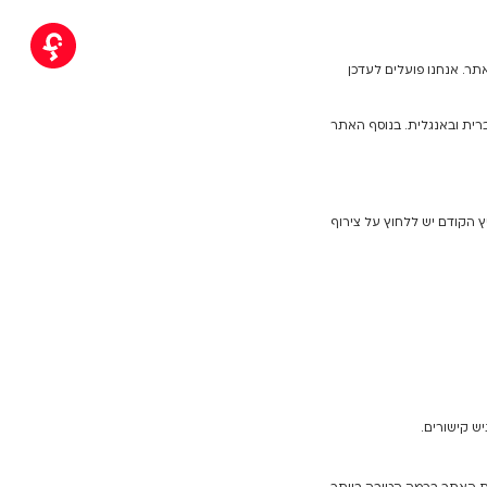
תר. אנחנו פועלים לעדכן
ם בהם עומד האתר בעברית ובאנגלית. בנוסף האתר
הלחיץ הבא בעזרת כפתור ה TAB. כדי לנווט לאיזור הלחיץ הקודם יש ללחוץ על צירוף
ש קישורים.