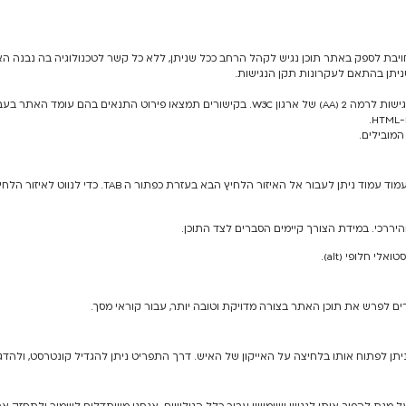
מחויבת לספק באתר תוכן נגיש לקהל הרחב ככל שניתן, ללא כל קשר לטכנולוגיה בה נבנה הא
ניתן בהתאם לעקרונות תקן הנגישות.
האתר עומד בהתאם לדרישות הנגישות לרמה 2 (AA) של ארגון W3C. בקישורים תמצאו פירוט התנאי
מובילים.
בתפריט הראשי ובשאר איזורי כל עמוד עמוד ניתן לעבור אל האיזור 
היררכי. במידת הצורך קיימים הסברים לצד התוכן.
י חלופי (alt).
ניתן לפתוח אותו בלחיצה על האייקון של האיש. דרך התפריט ניתן להגדיל קונטרסט, ולהדגי