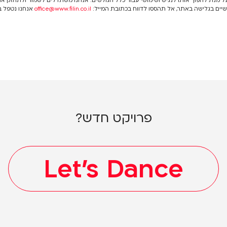
 מנת להפוך אותו לנגיש ושימושי עבור כלל הגולשים. אנחנו משתדלים לשמור ולתחזק א
ים בגלישה באתר, אל תהססו לדווח בכתובת המייל:
office@www.filin.co.il
אנחנו נטפל ב
פרויקט חדש?
Let's Dance