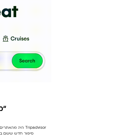
“מ
סיפור חדש ששם במ