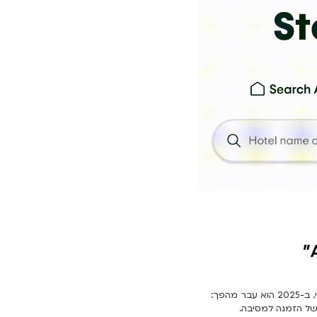
Tripadvisor היה מהאתרים הכי גדולים בימים שהאינטרנט היה קסם. אלא שמאז הוא הפך למיושן ולא רלוונטי. ב-2025 הוא עבר מהפך:
ל הזמנה למסיבה.