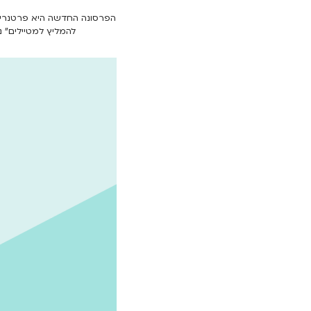
הפרסונה החדשה היא פרטנרית 
להמליץ למטיילים” נותנת קונטרה לתכנון ה